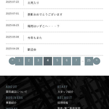
2025-07-22
土用入り
2025-07-01
表彰おめでとうございます
2025-06-23
梅雨はいずこへ・・・？
2025-05-08
今年もまた
2025-04-28
歓迎会
<
>
1
2
3
4
5
6
7
...
25
ABOUT
STAFF
栗田建設について
スタッフ紹介
BUSINESS
RECRUIT
事業紹介
採用情報
新卒･第二新卒採用
WORKS