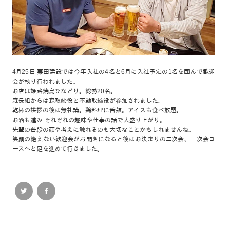
4月25日 栗田建設では今年入社の4名と6月に入社予定の1名を囲んで歓迎
会が執り行われました。
お店は姫路焼鳥ひなどり。総勢20名。
森長組からは森取締役と不動取締役が参加されました。
乾杯の挨拶の後は無礼講。鶏料理に舌鼓。アイスも食べ放題。
お酒も進み それぞれの趣味や仕事の話で大盛り上がり。
先輩の普段の顔や考えに触れるのも大切なことかもしれませんね。
笑顔の絶えない歓迎会がお開きになると後はお決まりの二次会、三次会コ
ースへと足を進めて行きました。