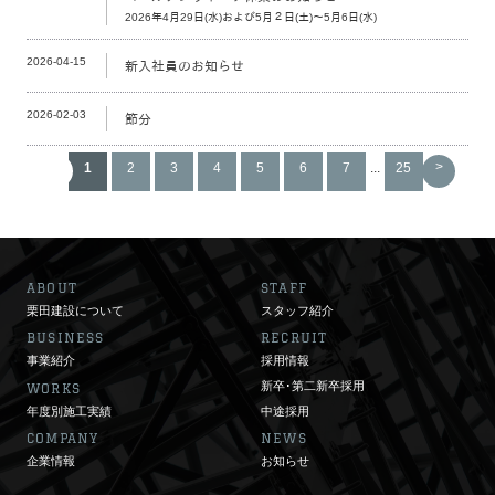
2026年4月29日(水)および5月２日(土)～5月6日(水)
2026-04-15
新入社員のお知らせ
2026-02-03
節分
<
>
1
2
3
4
5
6
7
...
25
ABOUT
STAFF
栗田建設について
スタッフ紹介
BUSINESS
RECRUIT
事業紹介
採用情報
新卒･第二新卒採用
WORKS
年度別施工実績
中途採用
COMPANY
NEWS
企業情報
お知らせ