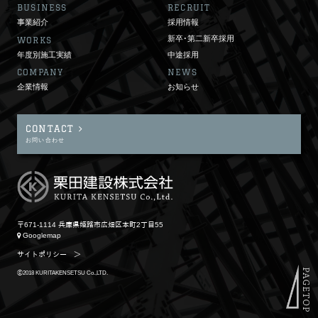
BUSINESS
RECRUIT
事業紹介
採用情報
新卒･第二新卒採用
WORKS
年度別施工実績
中途採用
COMPANY
NEWS
企業情報
お知らせ
CONTACT
お問い合わせ
〒671-1114 兵庫県姫路市広畑区本町2丁目55
Googlemap
サイトポリシー
＞
ⓒ2018 KURITAKENSETSU Co.,LTD.