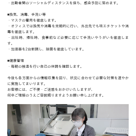
・出勤者間のソーシャルディスタンスを保ち、感染予防に努めます。
■換気、消毒、手洗い等
・マスクの着用を徹底します。
・オフィスでは換気や消毒を定期的に行い、外出先でも咳エチケットや消
毒を徹底します。
・出社時、帰社時、食事前など必要に応じて手洗いやうがいを徹底しま
す。
・加湿器を2台新調し、除菌を徹底しています。
■健康管理
・毎朝の検温を行い自己の体調を確認します。
今後も各方面からの情報収集を図り、状況に合わせて必要な対策を速やか
に実施してまいります。
お客様には、ご不便・ご迷惑をおかけいたしますが、
何卒ご理解のうえご容赦賜りますようお願い申し上げます。