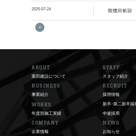
2025-07-24
喫煙所新設
<
ABOUT
STAFF
栗田建設について
スタッフ紹介
BUSINESS
RECRUIT
事業紹介
採用情報
新卒･第二新卒採
WORKS
年度別施工実績
中途採用
COMPANY
NEWS
企業情報
お知らせ