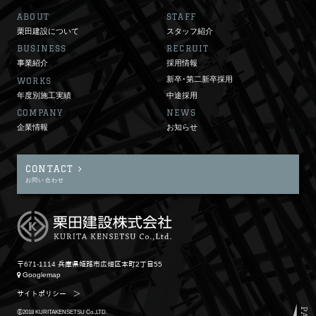
ABOUT
STAFF
栗田建設について
スタッフ紹介
BUSINESS
RECRUIT
事業紹介
採用情報
新卒･第二新卒採用
WORKS
年度別施工実績
中途採用
COMPANY
NEWS
企業情報
お知らせ
CONTACT
お問い合わせ
〒671-1114 兵庫県姫路市広畑区本町2丁目55
Googlemap
サイトポリシー
＞
ⓒ2018 KURITAKENSETSU Co.,LTD.