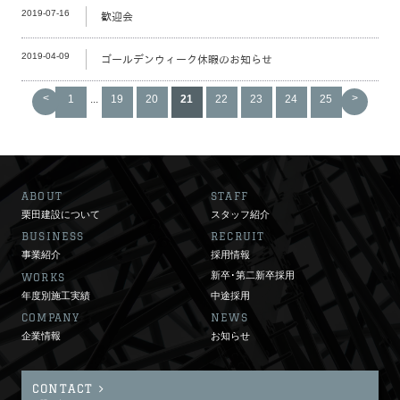
2019-07-16
歓迎会
2019-04-09
ゴールデンウィーク休暇のお知らせ
<
>
1
...
19
20
21
22
23
24
25
ABOUT
STAFF
栗田建設について
スタッフ紹介
BUSINESS
RECRUIT
事業紹介
採用情報
新卒･第二新卒採用
WORKS
年度別施工実績
中途採用
COMPANY
NEWS
企業情報
お知らせ
CONTACT