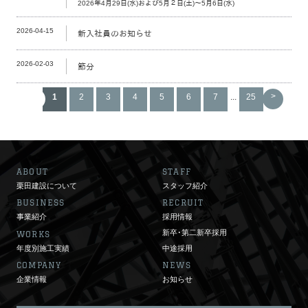
2026年4月29日(水)および5月２日(土)～5月6日(水)
2026-04-15
新入社員のお知らせ
2026-02-03
節分
<
>
1
2
3
4
5
6
7
...
25
ABOUT
STAFF
栗田建設について
スタッフ紹介
BUSINESS
RECRUIT
事業紹介
採用情報
新卒･第二新卒採用
WORKS
年度別施工実績
中途採用
COMPANY
NEWS
企業情報
お知らせ