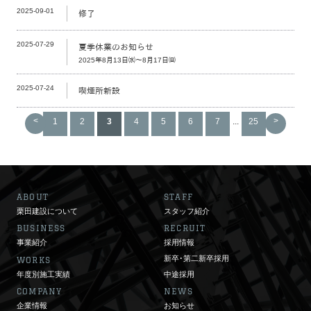
2025-09-01
修了
2025-07-29
夏季休業のお知らせ
2025年8月13日㈬～8月17日㈰
2025-07-24
喫煙所新設
<
>
1
2
3
4
5
6
7
...
25
ABOUT
STAFF
栗田建設について
スタッフ紹介
BUSINESS
RECRUIT
事業紹介
採用情報
新卒･第二新卒採用
WORKS
年度別施工実績
中途採用
COMPANY
NEWS
企業情報
お知らせ