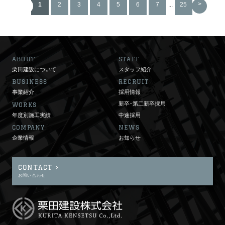
<
>
1
2
3
4
5
6
7
...
25
ABOUT
STAFF
栗田建設について
スタッフ紹介
BUSINESS
RECRUIT
事業紹介
採用情報
新卒･第二新卒採用
WORKS
年度別施工実績
中途採用
COMPANY
NEWS
企業情報
お知らせ
CONTACT
お問い合わせ