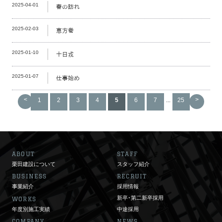
2025-04-01
春の訪れ
2025-02-03
恵方巻
2025-01-10
十日戎
2025-01-07
仕事始め
<
>
1
2
3
4
5
6
7
...
25
ABOUT
STAFF
栗田建設について
スタッフ紹介
BUSINESS
RECRUIT
事業紹介
採用情報
新卒･第二新卒採用
WORKS
年度別施工実績
中途採用
COMPANY
NEWS