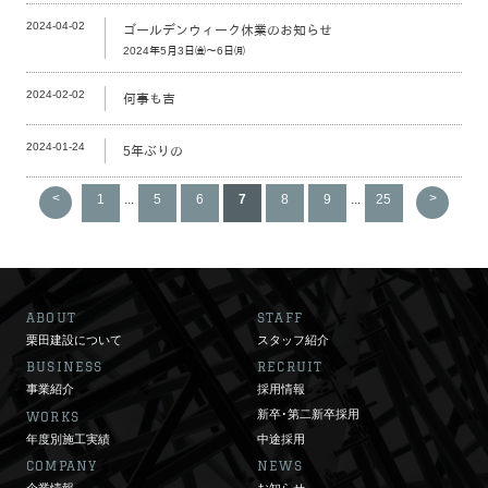
2024-04-02
ゴールデンウィーク休業のお知らせ
2024年5月3日㈮～6日㈪
2024-02-02
何事も吉
2024-01-24
5年ぶりの
<
>
1
...
5
6
7
8
9
...
25
ABOUT
STAFF
栗田建設について
スタッフ紹介
BUSINESS
RECRUIT
事業紹介
採用情報
新卒･第二新卒採用
WORKS
年度別施工実績
中途採用
COMPANY
NEWS